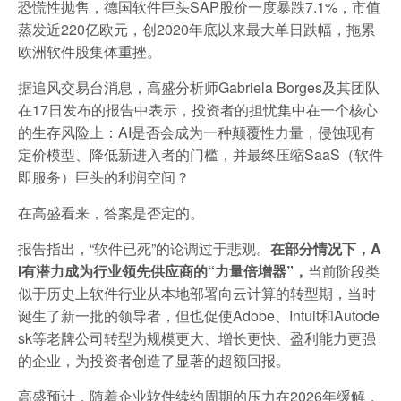
恐慌性抛售，德国软件巨头SAP股价一度暴跌7.1%，市值
蒸发近220亿欧元，创2020年底以来最大单日跌幅，拖累
欧洲软件股集体重挫。
据追风交易台消息，高盛分析师Gabriela Borges及其团队
在17日发布的报告中表示，投资者的担忧集中在一个核心
的生存风险上：AI是否会成为一种颠覆性力量，侵蚀现有
定价模型、降低新进入者的门槛，并最终压缩SaaS（软件
即服务）巨头的利润空间？
在高盛看来，答案是否定的。
报告指出，“软件已死”的论调过于悲观。
在部分情况下，A
I有潜力成为行业领先供应商的“力量倍增器”，
当前阶段类
似于历史上软件行业从本地部署向云计算的转型期，当时
诞生了新一批的领导者，但也促使Adobe、Intuit和Autode
sk等老牌公司转型为规模更大、增长更快、盈利能力更强
的企业，为投资者创造了显著的超额回报。
高盛预计，随着企业软件续约周期的压力在2026年缓解，