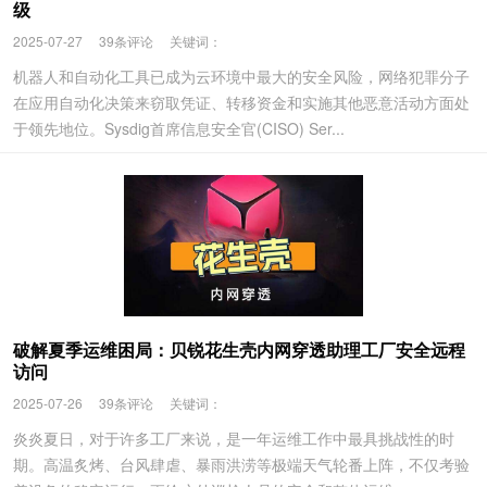
级
2025-07-27
39条评论
关键词：
机器人和自动化工具已成为云环境中最大的安全风险，网络犯罪分子
在应用自动化决策来窃取凭证、转移资金和实施其他恶意活动方面处
于领先地位。Sysdig首席信息安全官(CISO) Ser...
破解夏季运维困局：贝锐花生壳内网穿透助理工厂安全远程
访问
2025-07-26
39条评论
关键词：
炎炎夏日，对于许多工厂来说，是一年运维工作中最具挑战性的时
期。高温炙烤、台风肆虐、暴雨洪涝等极端天气轮番上阵，不仅考验