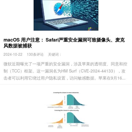
macOS 用户注意： Safari严重安全漏洞可致摄像头、麦克
风数据被捕获
2024-10-22
130条评论
关键词：
微软近期曝光了一项严重的安全漏洞，涉及苹果的透明度、同意和控
制（TCC）框架。这一漏洞名为HM Surf（CVE-2024-44133），攻
击者可以利用它绕过用户隐私设置，访问敏感数据。苹果在9月16...