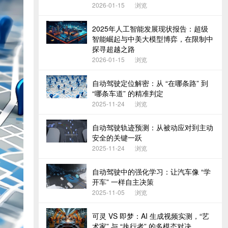
2026-01-15
浏览
2025年人工智能发展现状报告：超级
智能崛起与中美大模型博弈，在限制中
探寻超越之路
2026-01-15
浏览
自动驾驶定位解密：从 “在哪条路” 到
“哪条车道” 的精准判定
2025-11-24
浏览
自动驾驶轨迹预测：从被动应对到主动
安全的关键一跃
2025-11-24
浏览
自动驾驶中的强化学习：让汽车像 “学
开车” 一样自主决策
2025-11-05
浏览
可灵 VS 即梦：AI 生成视频实测，“艺
术家” 与 “执行者” 的多模态对决