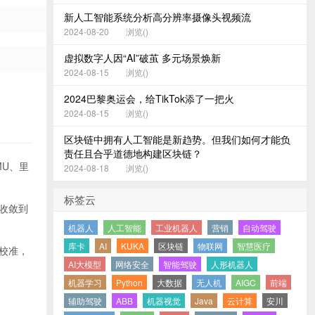
新人工智能系统分析高分辨率摄像头视频流
2024-08-20
浏览(
)
虚拟数字人因“AI”破茧 多元场景焕新
2024-08-15
浏览(
)
2024巴黎奥运会，给TikTok添了一把火
2024-08-15
浏览(
)
区块链中拥有人工智能是新趋势。但我们如何才能负
责任且合乎道德地构建区块链？
MU、里
2024-08-18
浏览(
)
标签云
收敛到
机器人
人工智能
工业机器人
营销
自动驾驶
库卡
AI
KUKA
区块链
物联网
智慧医疗
局校准，
AI大模型
网络安全
智能驾驶
人形机器人
机器学习
Python
大数据
无人机
AIGC
前端
辅助驾驶
ABB
机器视觉
Java
云计算
安川