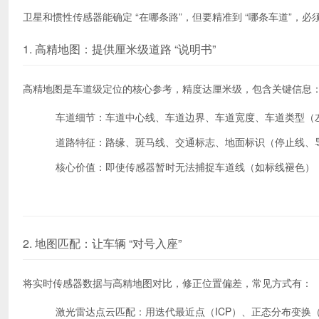
卫星和惯性传感器能确定 “在哪条路”，但要精准到 “哪条车道”，必
1. 高精地图：提供厘米级道路 “说明书”
高精地图是车道级定位的核心参考，精度达厘米级，包含关键信息
车道细节：车道中心线、车道边界、车道宽度、车道类型（左转
道路特征：路缘、斑马线、交通标志、地面标识（停止线、导
核心价值：即使传感器暂时无法捕捉车道线（如标线褪色）
2. 地图匹配：让车辆 “对号入座”
将实时传感器数据与高精地图对比，修正位置偏差，常见方式有：
激光雷达点云匹配：用迭代最近点（ICP）、正态分布变换（