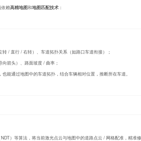
须依赖
高精地图
和
地图匹配技术
：
：
 / 直行 / 右转）、车道拓扑关系（如路口车道衔接）；
向箭头）、路面坡度 / 曲率；
，也能通过地图中的车道拓扑，结合车辆相对位置，推断所在车道。
NDT）等算法，将当前激光点云与地图中的道路点云 / 网格配准，精准