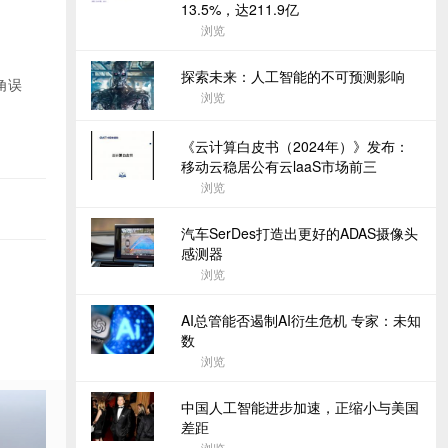
13.5%，达211.9亿
浏览
探索未来：人工智能的不可预测影响
角误
浏览
《云计算白皮书（2024年）》发布：
移动云稳居公有云laaS市场前三
浏览
汽车SerDes打造出更好的ADAS摄像头
感测器
浏览
AI总管能否遏制AI衍生危机 专家：未知
数
浏览
中国人工智能进步加速，正缩小与美国
差距
浏览