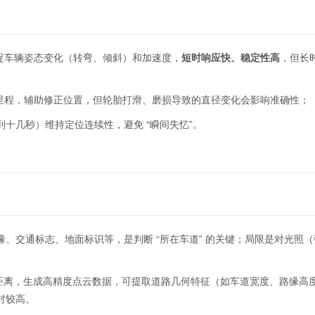
捉车辆姿态变化（转弯、倾斜）和加速度，
短时响应快、稳定性高
，但长
驶里程，辅助修正位置，但轮胎打滑、磨损导致的直径变化会影响准确性；
十几秒）维持定位连续性，避免 “瞬间失忆”。
、交通标志、地面标识等，是判断 “所在车道” 的关键；局限是对光照
维距离，生成高精度点云数据，可提取道路几何特征（如车道宽度、路缘高
对较高。