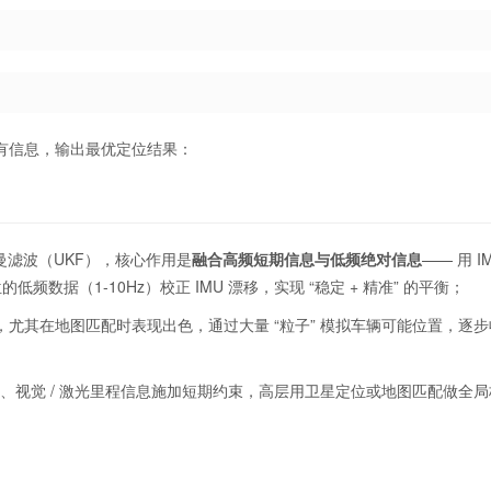
所有信息，输出最优定位结果：
曼滤波（UKF），核心作用是
融合高频短期信息与低频绝对信息
—— 用 I
频数据（1-10Hz）校正 IMU 漂移，实现 “稳定 + 精准” 的平衡；
尤其在地图匹配时表现出色，通过大量 “粒子” 模拟车辆可能位置，逐步
计、视觉 / 激光里程信息施加短期约束，高层用卫星定位或地图匹配做全