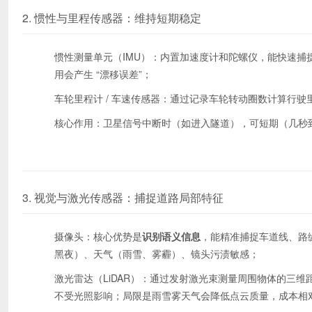
2. 惯性与里程传感器：维持短期稳定
惯性测量单元（IMU）：内置加速度计和陀螺仪，能快速捕
用会产生 “漂移误差”；
车轮里程计 / 车速传感器：通过记录车轮转动圈数计算行
核心作用：卫星信号中断时（如进入隧道），可短期（几秒到
3. 视觉与激光传感器：捕捉道路局部特征
摄像头：核心优势是
识别语义信息
，能精准捕捉车道线、路缘
黑夜）、天气（雨雪、雾霾）、镜头污渍敏感；
激光雷达（LiDAR）：通过发射激光束测量周围物体的三
不受光照影响；局限是雨雪雾天气会降低点云质量，成本相