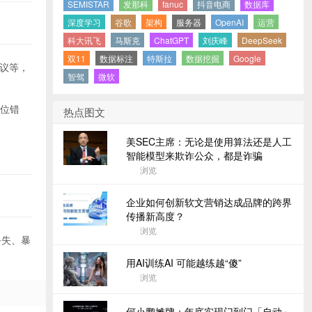
SEMISTAR
发那科
fanuc
抖音电商
数据库
深度学习
谷歌
架构
服务器
OpenAI
运营
科大讯飞
马斯克
ChatGPT
刘庆峰
DeepSeek
双11
数据标注
特斯拉
数据挖掘
Google
协议等，
智驾
微软
定位错
热点图文
美SEC主席：无论是使用算法还是人工
智能模型来欺诈公众，都是诈骗
浏览
企业如何创新软文营销达成品牌的跨界
传播新高度？
浏览
丢失、暴
用AI训练AI 可能越练越“傻”
浏览
何小鹏摊牌：年底实现门到门「自动」