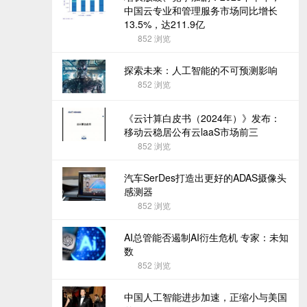
中国云专业和管理服务市场同比增长
13.5%，达211.9亿
852
浏览
探索未来：人工智能的不可预测影响
852
浏览
《云计算白皮书（2024年）》发布：
移动云稳居公有云laaS市场前三
852
浏览
汽车SerDes打造出更好的ADAS摄像头
感测器
852
浏览
AI总管能否遏制AI衍生危机 专家：未知
数
852
浏览
中国人工智能进步加速，正缩小与美国