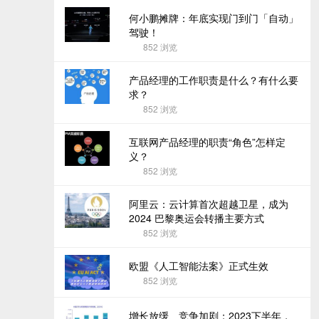
何小鹏摊牌：年底实现门到门「自动」
驾驶！
852
浏览
产品经理的工作职责是什么？有什么要
求？
852
浏览
互联网产品经理的职责“角色”怎样定
义？
852
浏览
阿里云：云计算首次超越卫星，成为
2024 巴黎奥运会转播主要方式
852
浏览
欧盟《人工智能法案》正式生效
852
浏览
增长放缓、竞争加剧：2023下半年，