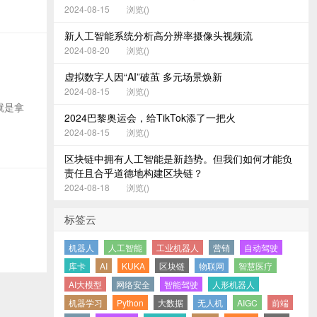
2024-08-15
浏览(
)
新人工智能系统分析高分辨率摄像头视频流
2024-08-20
浏览(
)
虚拟数字人因“AI”破茧 多元场景焕新
2024-08-15
浏览(
)
就是拿
2024巴黎奥运会，给TikTok添了一把火
2024-08-15
浏览(
)
区块链中拥有人工智能是新趋势。但我们如何才能负
责任且合乎道德地构建区块链？
2024-08-18
浏览(
)
标签云
机器人
人工智能
工业机器人
营销
自动驾驶
库卡
AI
KUKA
区块链
物联网
智慧医疗
AI大模型
网络安全
智能驾驶
人形机器人
机器学习
Python
大数据
无人机
AIGC
前端