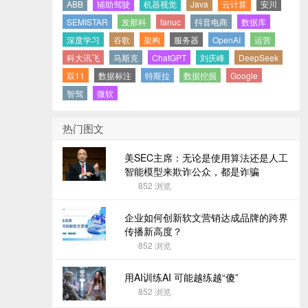
ABB
辅助驾驶
机器视觉
Java
云计算
安川
SEMISTAR
发那科
fanuc
抖音电商
数据库
深度学习
谷歌
架构
服务器
OpenAI
运营
科大讯飞
马斯克
ChatGPT
刘庆峰
DeepSeek
双11
数据标注
特斯拉
数据挖掘
Google
智驾
微软
热门图文
美SEC主席：无论是使用算法还是人工
智能模型来欺诈公众，都是诈骗
852
浏览
企业如何创新软文营销达成品牌的跨界
传播新高度？
852
浏览
用AI训练AI 可能越练越“傻”
852
浏览