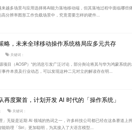
越来越多场景与应用选择将AI能力落地移动端，但其落地过程中面临哪些
的高分辨率图形工作负载场景中，究竟需要怎样的硬件...
策略，未来全球移动操作系统格局应多元共存
关键词：
源项目（AOSP）"的消息引发广泛讨论，部分舆论将其与华为鸿蒙系统
事件本质及行业动态，可以发现这种二元对立的解读存在明...
d 团队再度聚首，计划开发 AI 时代的「操作系统」
论
关键词：
代理」无疑是近期 AI 领域的热词之一，许多科技公司都已经在这条赛道上
助理「Siri」更加聪明，为其接入了大语言模型...