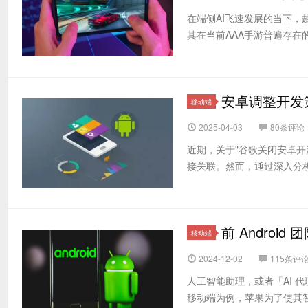
在端侧AI飞速发展的当下，
其在当前AAA手游普遍存在
安卓调整开发
移动端
2025-04-03
80条评论
近期，关于"谷歌关闭安卓开
接关联。然而，通过深入分析
前 Androi
移动端
2024-12-02
115条评
人工智能助理，或者「AI 
移动端为例，苹果为了使其智能