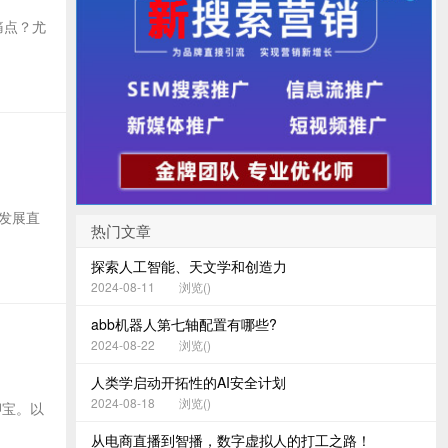
痛点？尤
的发展直
热门文章
探索人工智能、天文学和创造力
2024-08-11
浏览(
)
abb机器人第七轴配置有哪些?
2024-08-22
浏览(
)
人类学启动开拓性的AI安全计划
2024-08-18
浏览(
)
押宝。以
从电商直播到智播，数字虚拟人的打工之路！