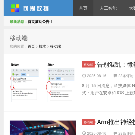
首页
人工智能
大
最新消息：
首页滚动公告！
可思数据
移动端
您的位置：
首页
>
技术
>
移动端
告别混乱：微软
移动端
2025-08-16
28条评论
8 月 15 日消息，科技媒体 
式：用户在安卓和 iOS 上新
Arm推出神
移动端
2025-08-16
28条评论