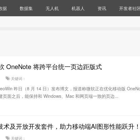
数据
数据集
无人机
机器人
资讯
开发者社
 OneNote 将跨平台统一页边距版式
关键词：
NeoWin 昨日（8 月 14 日）发布博文，报道称微软正在优化移动版 OneNo
建页面之后，能保持和 Windows、Mac 和网页端一致的页边...
经技术及开放开发套件，助力移动端AI图形性能跃升
关键词：